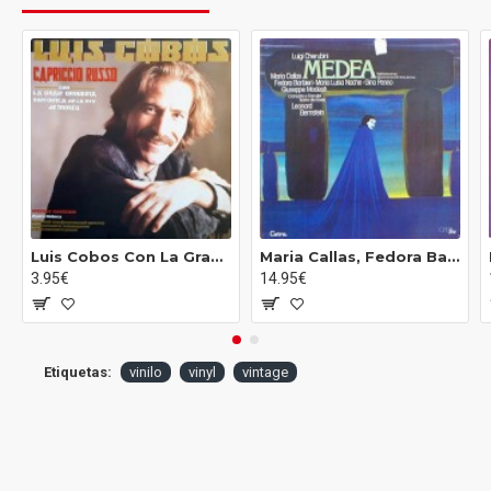
B1
Tema: Andante Con Variazioni
B2
Scherzo: Allegro Molto E Vivace
B3
Andante Con Molto Alla Marcia-Presto
Fuga Para Quinteto de Cuerda En Re Mayor, Op.137
B4
Allegretto
Luis Cobos Con La Gran Orquesta Sinfonica De La RTV De Moscu - Capriccio Russo (LP)
Maria Callas, Fedora Barbieri, Maria Luisa Nache, Gino Penno, Giuseppe Modesti, Orchestra E Coro Del Teatro Alla Scala, Leonard Bernstein - Medea (3xLP - Box Set)
3.95€
14.95€
Etiquetas:
vinilo
vinyl
vintage