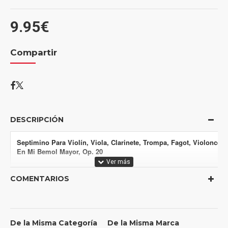
9.95€
Compartir
DESCRIPCIÓN
Septimino Para Violín, Viola, Clarinete, Trompa, Fagot, Violoncelo
En Mi Bemol Mayor, Op. 20
A1
Adagio-allegro con brio
COMENTARIOS
A2
Adagio Cantabile
A3
Tempo di Menuetto
De la Misma Categoría
De la Misma Marca