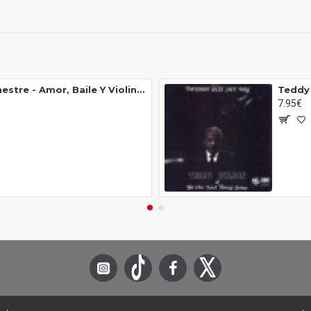
Franck Pourcel Et Son Grand Orchestre - Amor, Baile Y Violines N.° 6 (LP)
7.95€