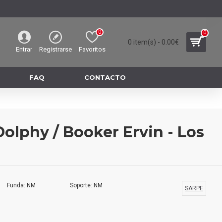
0
0
0 item(s) - 0.00€
Entrar
Registrarse
Favoritos
FAQ
CONTACTO
Dolphy / Booker Ervin - Los
Funda: NM
Soporte: NM
SARPE