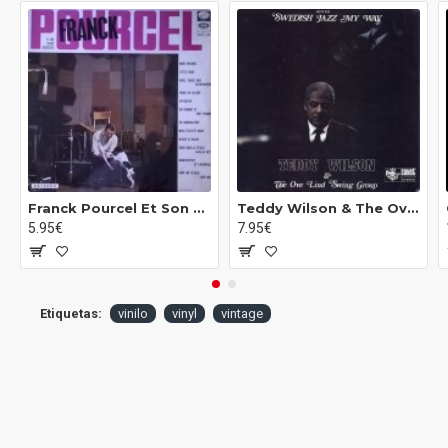
6:40
Franck Pourcel Et Son Grand Orchestre - Amor, Baile Y Violines N.° 6 (LP)
Teddy Wilson & The Ove Lind Swing Group - Swedish Jazz My Way (LP)
5.95€
7.95€
Etiquetas:
vinilo
vinyl
vintage