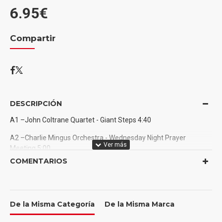
6.95€
Compartir
DESCRIPCIÓN
A1 –John Coltrane Quartet - Giant Steps 4:40
A2 –Charlie Mingus Orchestra - Wednesday Night Prayer
Meeting 5:00
COMENTARIOS
A3 –Thelonious Monk / Art Blakey - Evidence 6:30
B1 –Charlie Mingus Orchestra - Calling Blues 7:50
B2 –John Coltrane Quartet - Count Down 2:15
De la Misma Categoría
De la Misma Marca
B3 –Sonny Rollins / Modern Jazz Quartet - A Night In Tunisia