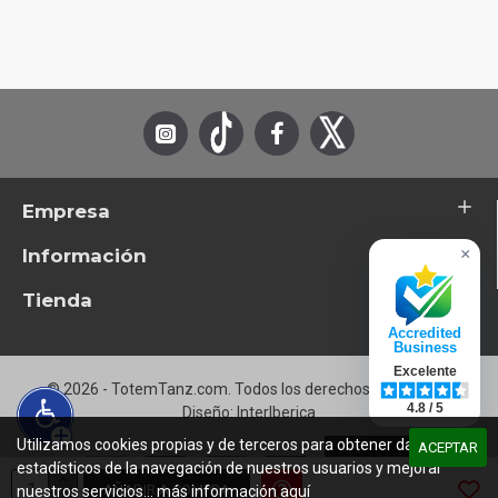
Empresa
Información
×
Tienda
Accredited
Business
Excelente
© 2026 - TotemTanz.com. Todos los derechos reservados
4.8 / 5
Diseño: InterIberica
Utilizamos cookies propias y de terceros para obtener datos
ACEPTAR
estadísticos de la navegación de nuestros usuarios y mejorar
AÑADIR A COMPRA
nuestros servicios... más información
aquí