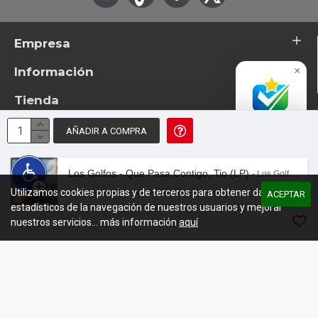
Empresa
Información
×
Tienda
Accredited
Business
AÑADIR A COMPRA
Excelente
© 2026 - TotemTanz.com. Todos los derechos reservados
4.8 / 5
Diseño: InterIberica
Los Golfos - Que Pasa Contigo, Tio (LP)
- Los Golfos - Que Pasa Contigo, Tio (LP)
Utilizamos cookies propias y de terceros para obtener datos
00:00
/
01:37
ACEPTAR
estadísticos de la navegación de nuestros usuarios y mejorar
nuestros servicios... más información
aquí