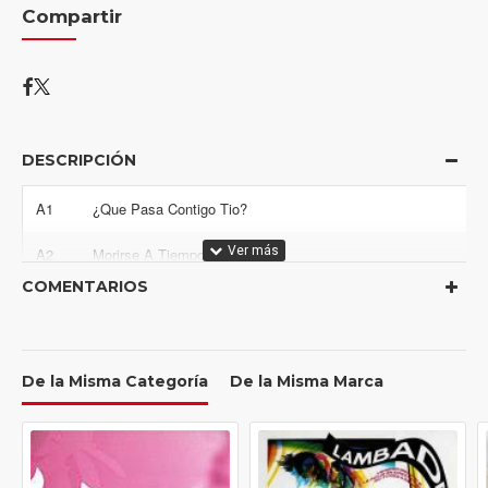
Compartir
DESCRIPCIÓN
A1
¿Que Pasa Contigo Tio?
A2
Morirse A Tiempo
COMENTARIOS
A3
La Pesadilla Que Me Come El Coco
A4
Los Lios
De la Misma Categoría
De la Misma Marca
A5
Los Fantasmas
B1
Que Me Quiten Lo Bailao
B2
Pobrecita Doña Engracia