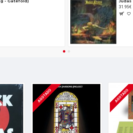
0g - Gatefold)
Judas 
31.95€
AGOTADO
AGOTADO