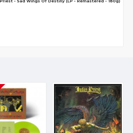
Priest - Sad Wings Of Destiny (LP - Remastered - 180g)