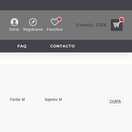
0
0
0 item(s) - 0.00€
Entrar
Registrarse
Favoritos
FAQ
CONTACTO
Funda: M
Soporte: M
CHAPA