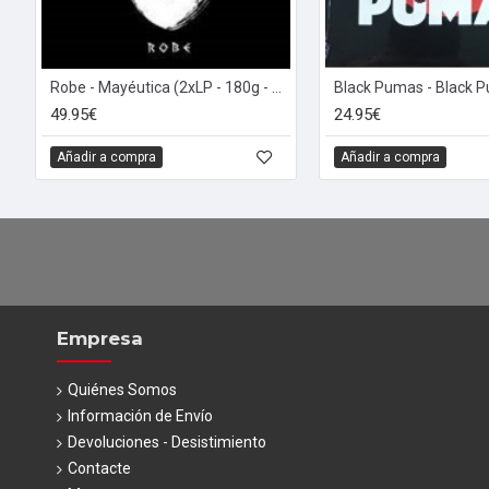
Robe - Mayéutica (2xLP - 180g - Gatefold)
Black Pumas - Black 
49.95€
24.95€
Añadir a compra
Añadir a compra
Empresa
Quiénes Somos
Información de Envío
Devoluciones - Desistimiento
Contacte