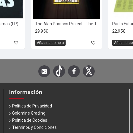
Pumas (LP)
The Alan Parsons Project - The Turn Of A Friendly Card (LP - 180g)
29.95€
22.95€
Añadir a compra
Añadir a c
Información
Política de Privacidad
Goldmine Grading
Política de Cookies
Términos y Condiciones