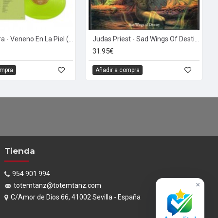
Radio Futura - Veneno En La Piel (LP - Green)
Judas Priest - Sad Wings Of Destiny (LP - Remastered - 180g)
31.95€
ompra
Añadir a compra
Tienda
954 901 994
×
totemtanz@totemtanz.com
C/Amor de Dios 66, 41002 Sevilla - España