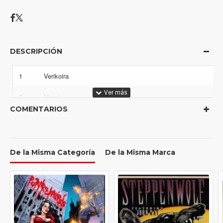
DESCRIPCIÓN
1
Verikoira
2
Niemi
COMENTARIOS
3
Leväluhta
4
Mylly
De la Misma Categoría
De la Misma Marca
5
Tuuleton
6
Sanaton Maa
7
Kiuru
8
Miero