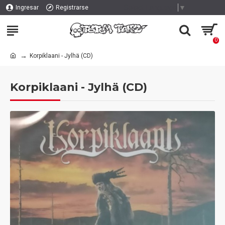
Select Language
▼
Ingresar
Registrarse
0
Korpiklaani - Jylhä (CD)
Korpiklaani - Jylhä (CD)