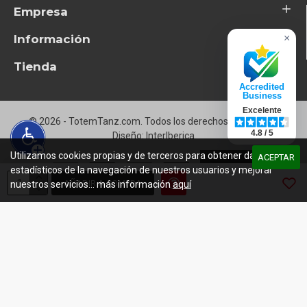
Empresa
Información
×
Tienda
Accredited
Business
Excelente
© 2026 - TotemTanz.com. Todos los derechos reservados
4.8 / 5
Diseño: InterIberica
Utilizamos cookies propias y de terceros para obtener datos
ACEPTAR
estadísticos de la navegación de nuestros usuarios y mejorar
AÑADIR A COMPRA
nuestros servicios... más información
aquí