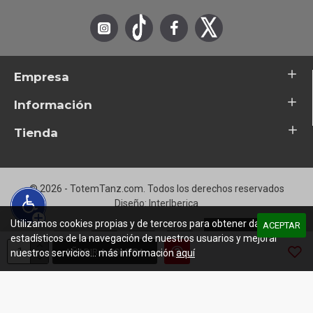
2-4 Lucky For Me
2-5 I Remember John W. Coltrane
2-.6 Heaven At Once
Empresa
2-7 Sugar
Información
2-8 Whiting H & G
Tienda
2-9 Summer Madness
2-10 Winter Sadness
© 2026 - TotemTanz.com. Todos los derechos reservados
2-11 You Don't Have To Change
Diseño: InterIberica
2-12 Messenger Of Wisdom
Utilizamos cookies propias y de terceros para obtener datos
ACEPTAR
estadísticos de la navegación de nuestros usuarios y mejorar
2-13 Free
AÑADIR A COMPRA
nuestros servicios... más información
aquí
2-14 Take My Heart
2-15 Too Hot