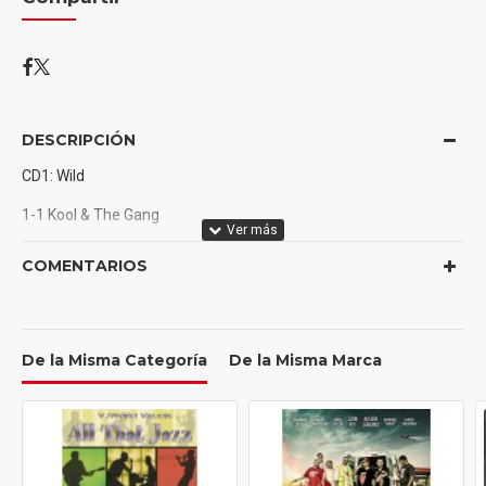
DESCRIPCIÓN
CD1: Wild
1-1 Kool & The Gang
1-2 Funky Stuff
COMENTARIOS
1-3 N.T.
1-4 Street Corner Symphony
De la Misma Categoría
De la Misma Marca
1-5 Hollywood Swinging
1-6 Rhyme Time People
1-7 Electric Frog Part 1