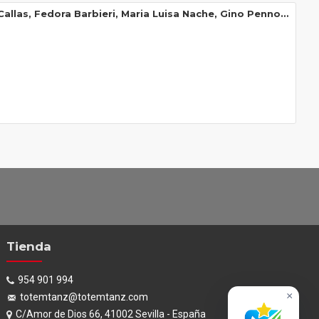
Maria Callas, Fedora Barbieri, Maria Luisa Nache, Gino Penno, Giuseppe Modesti, Orchestra E Coro Del Teatro Alla Scala, Leonard Bernstein - Medea (3xLP - Box Set)
Tienda
954 901 994
×
totemtanz@totemtanz.com
C/Amor de Dios 66, 41002 Sevilla - España