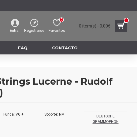
0
0
0 item(s) - 0.00€
Entrar
Registrarse
Favoritos
FAQ
CONTACTO
Strings Lucerne - Rudolf
)
Funda: VG +
Soporte: NM
DEUTSCHE
GRAMMOPHON