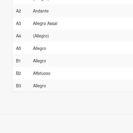
A2
Andante
A3
Allegro Assai
A4
(Allegro)
A5
Allegro
B1
Allegro
B2
Affetuoso
B3
Allegro