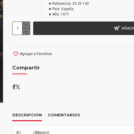
Referencia:
25 35 143
País:
España
Año:
1977
AÑADI
Agregar a Favoritos
Compartir
DESCRIPCIÓN
COMENTARIOS
A1
(Allegro)