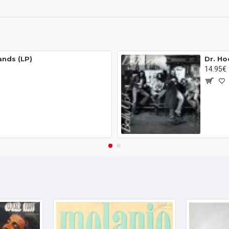
ands (LP)
Dr. Ho
14.95€