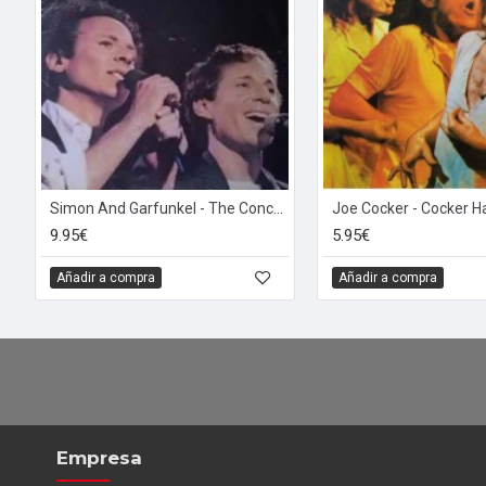
Simon And Garfunkel - The Concert In Central Park (2xLP)*
Joe Cocker - Cocker H
9.95€
5.95€
Añadir a compra
Añadir a compra
Empresa