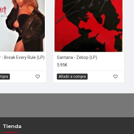
 - Break Every Rule (LP)
Santana - Zebop (LP)
5.95€
ompra
Añadir a compra
Tienda