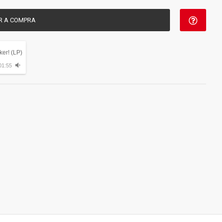
R A COMPRA
ker! (LP)
01:55