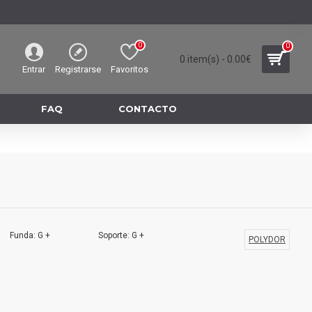
0
0
0 item(s) - 0.00€
Entrar
Registrarse
Favoritos
FAQ
CONTACTO
Funda: G +
Soporte: G +
POLYDOR