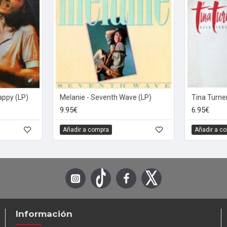
appy (LP)
Melanie - Seventh Wave (LP)
Tina Turner
9.95€
6.95€
Añadir a compra
Añadir a c
Información