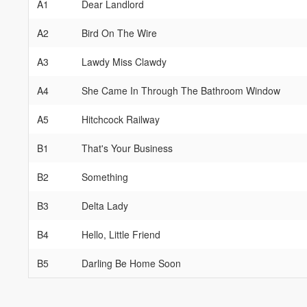
A1
Dear Landlord
A2
Bird On The Wire
A3
Lawdy Miss Clawdy
A4
She Came In Through The Bathroom Window
A5
Hitchcock Railway
B1
That's Your Business
B2
Something
B3
Delta Lady
B4
Hello, Little Friend
B5
Darling Be Home Soon