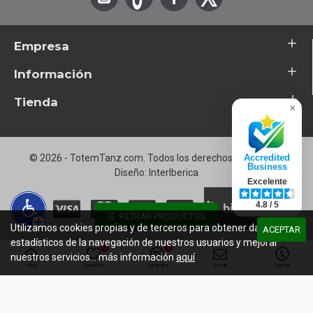
Empresa
Información
Tienda
×
© 2026 - TotemTanz.com. Todos los derechos reservados
Accredited
Business
Diseño: InterIberica
Excelente
4.8 / 5
FILTRAR PRODUCTOS
Utilizamos cookies propias y de terceros para obtener datos
ACEPTAR
estadísticos de la navegación de nuestros usuarios y mejorar
0
0
nuestros servicios... más información
aquí
Inicio
Favoritos
Comparar
Email
Llamar