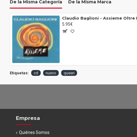
De la Misma Categoría
De la Misma Marca
Claudio Baglioni ‎- Assieme Oltre 
5.95€
Etiquetas:
cd
nuevo
queen
Empresa
Quiénes Somos