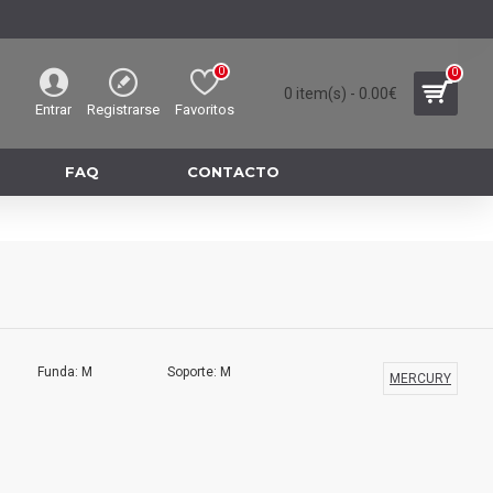
0
0
0 item(s) - 0.00€
Entrar
Registrarse
Favoritos
FAQ
CONTACTO
Funda: M
Soporte: M
MERCURY