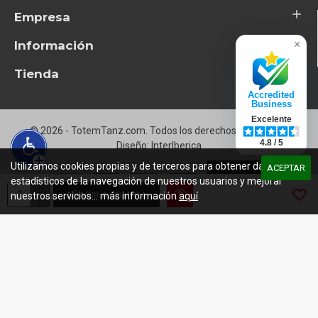
Empresa
Información
×
Tienda
Accredited
Business
Excelente
© 2026 - TotemTanz.com. Todos los derechos reservados
4.8 / 5
Diseño: InterIberica
Utilizamos cookies propias y de terceros para obtener datos
ACEPTAR
estadísticos de la navegación de nuestros usuarios y mejorar
AÑADIR A COMPRA
nuestros servicios... más información
aquí