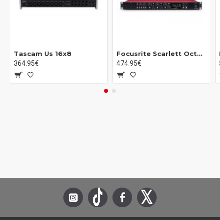
de ultrabajo nivel
Cuatro entradas de línea adicionales
Dos modos de preamplificador Air para un sonido clásico y
confortable
Modos automáticos de Clip Safe y Auto Gain
Tascam Us 16x8
Focusrite Scarlett Octopre
Cambio de la voz aguda Alt
364.95€
474.95€
Conectividad MIDI, S/PDIF y ADAT
Incluye la expansión Hitmaker y el paquete de software
DAW