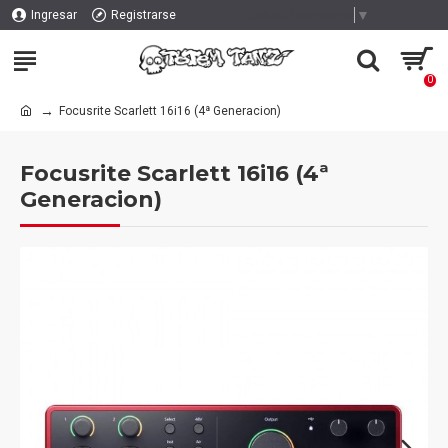
Select Language
▼
Ingresar
Registrarse
0
Focusrite Scarlett 16i16 (4ª Generacion)
Focusrite Scarlett 16i16 (4ª
Generacion)