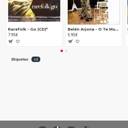
Rarefolk ‎- Go (CD)*
Belén Arjona - O Te Mueves O Caducas (CD)
7.95€
5.95€
Etiquetas:
cd