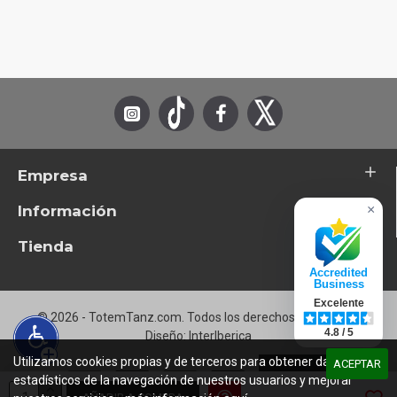
B9
Happy Anatomy #3
B10
Polly (aka Grace Valse, Haupe, Low Key Lightly, Midn
Empresa
Información
×
Tienda
Accredited
Business
Excelente
© 2026 - TotemTanz.com. Todos los derechos reservados
4.8 / 5
Diseño: InterIberica
Utilizamos cookies propias y de terceros para obtener datos
ACEPTAR
estadísticos de la navegación de nuestros usuarios y mejorar