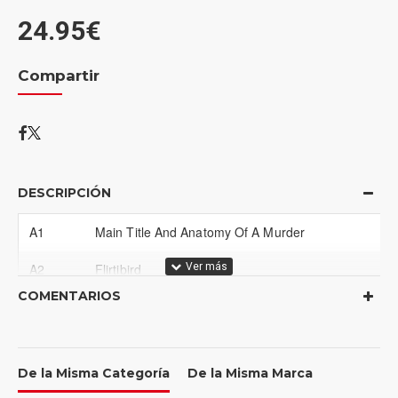
24.95€
Compartir
DESCRIPCIÓN
A1
Main Title And Anatomy Of A Murder
A2
Flirtibird
COMENTARIOS
A3
Way Early Subtone
A4
Hero To Zero
De la Misma Categoría
De la Misma Marca
A5
Low Key Lightly