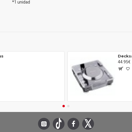
*1 unidad
us
Decks
44.95€