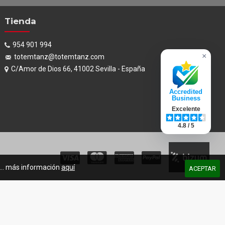
Tienda
954 901 994
×
totemtanz@totemtanz.com
C/Amor de Dios 66, 41002 Sevilla - España
Accredited
Business
Excelente
4.8 / 5
s... más información
aquí
ACEPTAR