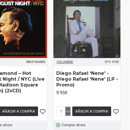
88697564882
COLUMBIA
CPS 9700
iamond ‎– Hot
Diego Rafael 'Nene' -
 Night / NYC (Live
Diego Rafael 'Nene' (LP -
Madison Square
Promo)
) (2xCD)
9.95€
AÑADIR A COMPRA
AÑADIR A COMPRA
r ahora
Comprar ahora