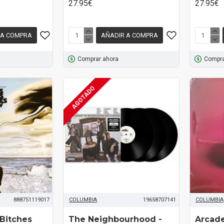
27.95€
27.95€
 A COMPRA
AÑADIR A COMPRA
Comprar ahora
Compra
AGOTADO
888751119017
COLUMBIA
19658707141
COLUMBIA
 Bitches
The Neighbourhood -
Arcade 