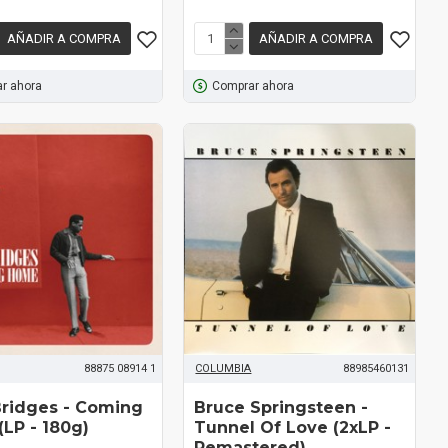
AÑADIR A COMPRA
AÑADIR A COMPRA
r ahora
Comprar ahora
88875 08914 1
COLUMBIA
88985460131
ridges ‎- Coming
Bruce Springsteen ‎-
LP - 180g)
Tunnel Of Love (2xLP -
Remastered)