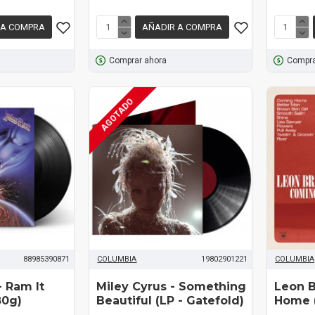
 A COMPRA
AÑADIR A COMPRA
Comprar ahora
Compra
AGOTADO
88985390871
COLUMBIA
19802901221
COLUMBIA
- Ram It
Miley Cyrus ‎- Something
Leon B
80g)
Beautiful (LP - Gatefold)
Home (