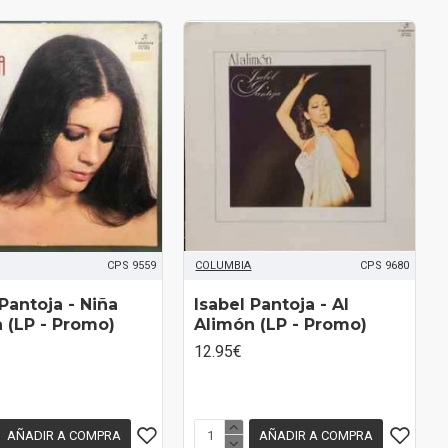
CPS 9559
COLUMBIA
CPS 9680
Pantoja ‎- Niña
Isabel Pantoja ‎- Al
a (LP - Promo)
Alimón (LP - Promo)
12.95€
AÑADIR A COMPRA
AÑADIR A COMPRA