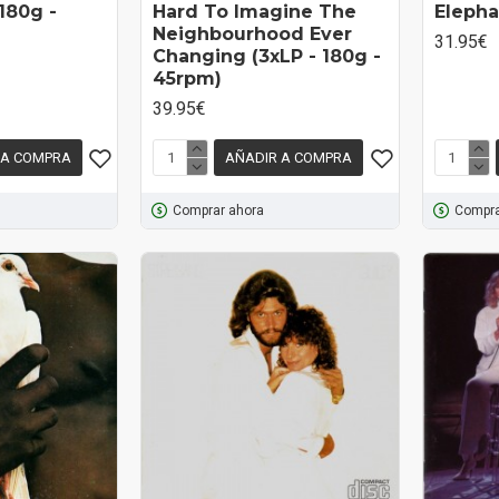
180g -
Hard To Imagine The
Elepha
Neighbourhood Ever
31.95€
Changing (3xLP - 180g -
45rpm)
39.95€
 A COMPRA
AÑADIR A COMPRA
Comprar ahora
Compra