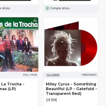
r ahora
Comprar ahora
SCLL 14105
COLUMBIA
19802924051
 La Trocha ‎-
Miley Cyrus ‎- Something
anas (LP)
Beautiful (LP - Gatefold -
Transparent Red)
29.95€