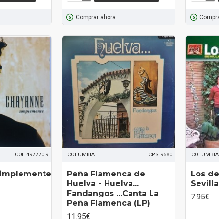
Comprar ahora
Compra
COL 497770 9
COLUMBIA
CPS 9580
COLUMBIA
Simplemente
Peña Flamenca de
Los de
Huelva ‎- Huelva...
Sevill
Fandangos ...Canta La
7.95€
Peña Flamenca (LP)
11.95€