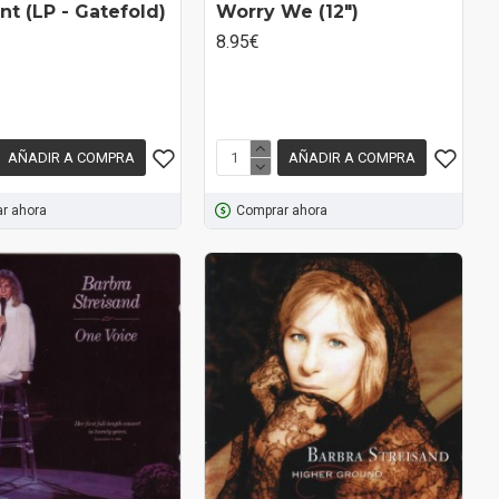
nt (LP - Gatefold)
Worry We (12")
8.95€
AÑADIR A COMPRA
AÑADIR A COMPRA
r ahora
Comprar ahora