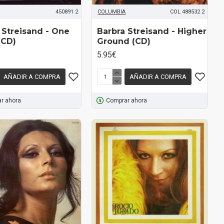
450891 2
COLUMBIA
COL 488532 2
 Streisand ‎- One
Barbra Streisand ‎- Higher
(CD)
Ground (CD)
5.95€
AÑADIR A COMPRA
AÑADIR A COMPRA
r ahora
Comprar ahora