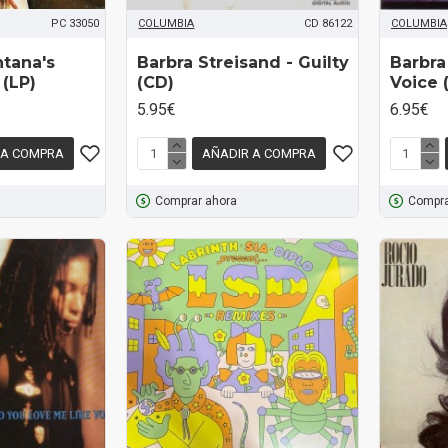
PC 33050
COLUMBIA
CD 86122
COLUMBIA
ntana's
Barbra Streisand - Guilty
Barbra
 (LP)
(CD)
Voice 
5.95€
6.95€
 A COMPRA
AÑADIR A COMPRA
Comprar ahora
Compra