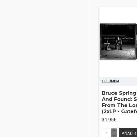
COLUMBIA
Bruce Spring
And Found: S
From The Lo
(2xLP - Gatef
31.95€
AÑADIR