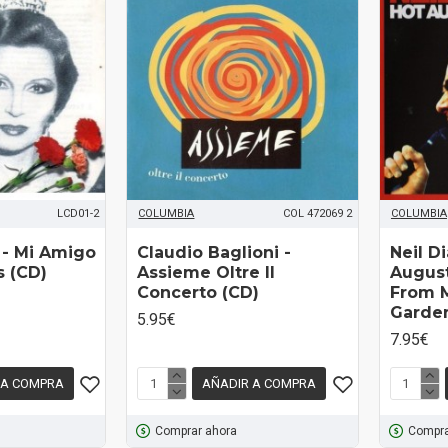
LCD01-2
COLUMBIA
COL 472069 2
COLUMBIA
‎- Mi Amigo
Claudio Baglioni ‎-
Neil D
s (CD)
Assieme Oltre Il
August
Concerto (CD)
From 
Garden
5.95€
7.95€
 A COMPRA
AÑADIR A COMPRA
Comprar ahora
Compra