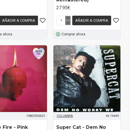
27.95€
AÑADIR A COMPRA
AÑADIR A COMPRA
r ahora
Comprar ahora
19802903021
COLUMBIA
44 74449
Fire ‎- Pink
Super Cat - Dem No