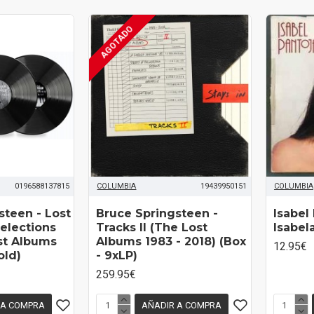
AGOTADO
0196588137815
COLUMBIA
19439950151
COLUMBIA
steen - Lost
Bruce Springsteen -
Isabel 
elections
Tracks II (The Lost
Isabel
st Albums
Albums 1983 - 2018) (Box
12.95€
old)
- 9xLP)
259.95€
 A COMPRA
AÑADIR A COMPRA