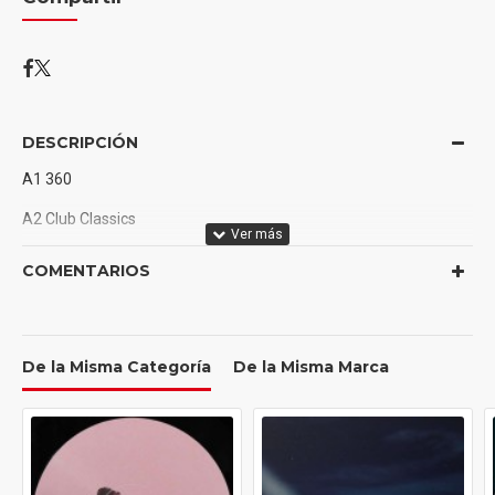
DESCRIPCIÓN
A1 360
A2 Club Classics
A3 Sympathy Is A Knife
COMENTARIOS
A4 I Might Say Something Stupid
A5 Talk Talk
De la Misma Categoría
De la Misma Marca
A6 Von Dutch
A7 Everything Is Romantic
B1 Rewind