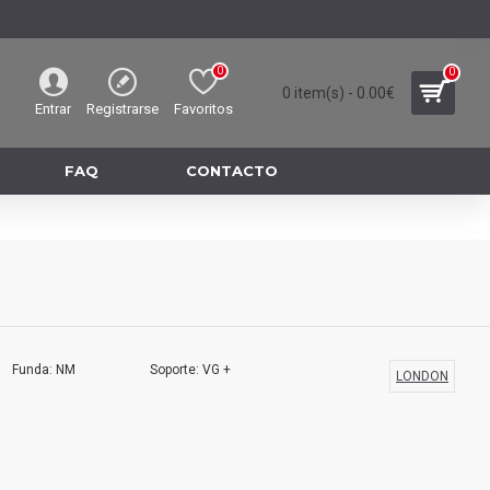
0
0
0 item(s) - 0.00€
Entrar
Registrarse
Favoritos
FAQ
CONTACTO
Funda: NM
Soporte: VG +
LONDON