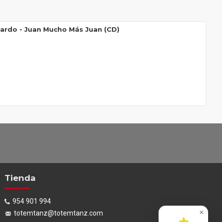
ardo ‎- Juan Mucho Más Juan (CD)
Tienda
954 901 994
×
totemtanz@totemtanz.com