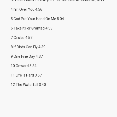
3 I Have Fallen In Love (Je Suis Tombée Amoureuse) 4:17
4 I'm Over You 4:56
5 God Put Your Hand On Me 5:04
6 Take It For Granted 4:53
7 Circles 4:57
8 If Birds Can Fly 4:39
9 One Fine Day 4:37
10 Onward 5:34
11 Life Is Hard 3:57
12 The Waterfall 3:40