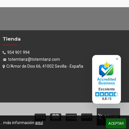
Tienda
954 901 994
×
totemtanz@totemtanz.com
C/Amor de Dios 66, 41002 Sevilla - España
Accredited
Business
Excelente
4.8 / 5
s... más información
aquí
ACEPTAR