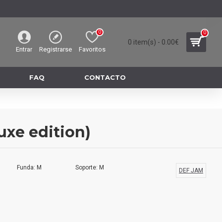
0
0
0 item(s) - 0.00€
Entrar
Registrarse
Favoritos
FAQ
CONTACTO
uxe edition)
Funda: M
Soporte: M
DEF JAM