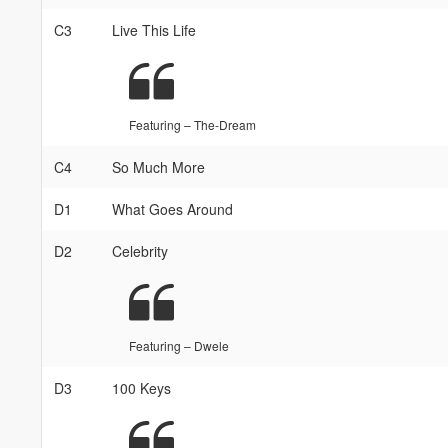
C3
Live This Life
Featuring – The-Dream
C4
So Much More
D1
What Goes Around
D2
Celebrity
Featuring – Dwele
D3
100 Keys