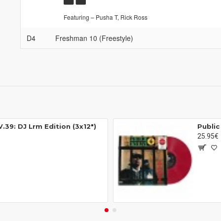
Featuring – Pusha T, Rick Ross
D4
Freshman 10 (Freestyle)
.39: DJ Lrm Edition (3x12")
25.95€