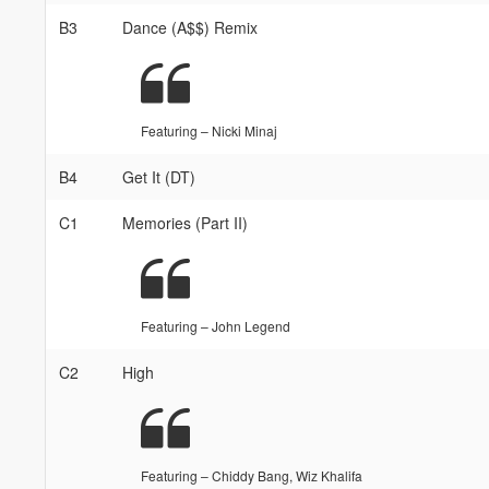
B3
Dance (A$$) Remix
Featuring – Nicki Minaj
B4
Get It (DT)
C1
Memories (Part II)
Featuring – John Legend
C2
High
Featuring – Chiddy Bang, Wiz Khalifa