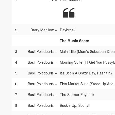
2
Barry Manilow
–
Daybreak
The Music Score
3
Basil Poledouris
–
Main Title (Mom's Suburban Dre
4
Basil Poledouris
–
Morning Suite (I'll Get You Pussyf
5
Basil Poledouris
–
It's Been A Crazy Day, Hasn't It?
6
Basil Poledouris
–
Flea Market Suite (Stood Up And
7
Basil Poledouris
–
The Sterner Payback
8
Basil Poledouris
–
Buckle Up, Scotty!!