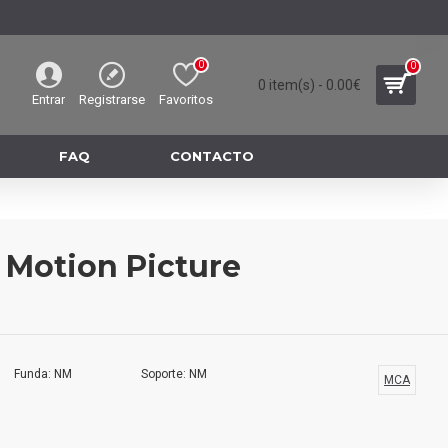
0
0
0 item(s) - 0.00€
Entrar
Registrarse
Favoritos
FAQ
CONTACTO
l Motion Picture
Funda: NM
Soporte: NM
MCA