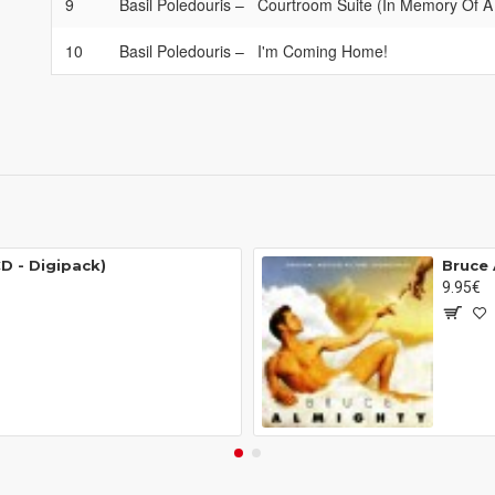
9
Basil Poledouris
–
Courtroom Suite (In Memory Of A 
10
Basil Poledouris
–
I'm Coming Home!
D - Digipack)
Bruce 
9.95€