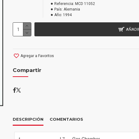
Referencia:
MCD 11052
País:
Alemania
Año:
1994
AÑADI
Agregar a Favoritos
Compartir
DESCRIPCIÓN
COMENTARIOS
1
L7
–
Gas Chamber