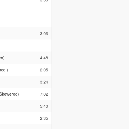
3:06
am)
4:48
ace!)
2:05
3:24
 Skewered)
7:02
5:40
2:35