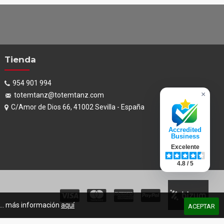
Tienda
954 901 994
×
totemtanz@totemtanz.com
C/Amor de Dios 66, 41002 Sevilla - España
Accredited
Business
Excelente
4.8 / 5
s... más información
aquí
ACEPTAR