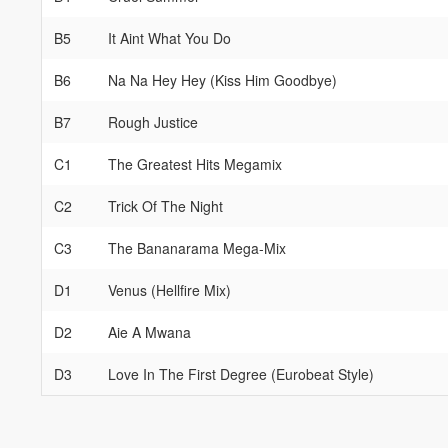
B5
It Aint What You Do
B6
Na Na Hey Hey (Kiss Him Goodbye)
B7
Rough Justice
C1
The Greatest Hits Megamix
C2
Trick Of The Night
C3
The Bananarama Mega-Mix
D1
Venus (Hellfire Mix)
D2
Aie A Mwana
D3
Love In The First Degree (Eurobeat Style)