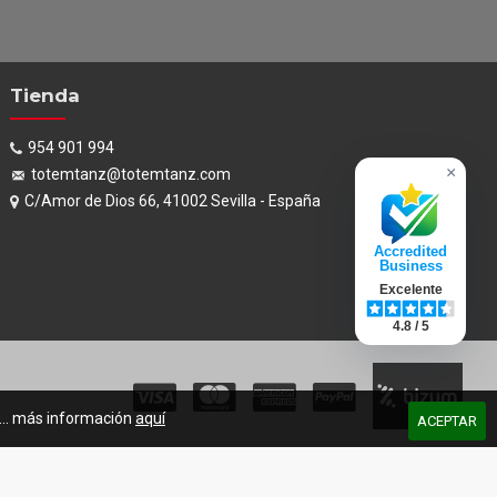
Tienda
954 901 994
×
totemtanz@totemtanz.com
C/Amor de Dios 66, 41002 Sevilla - España
Accredited
Business
Excelente
4.8 / 5
s... más información
aquí
ACEPTAR