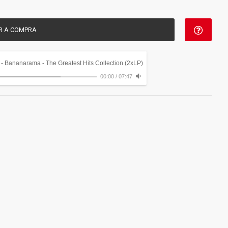
R A COMPRA
- Bananarama ‎- The Greatest Hits Collection (2xLP)
00:00
/
07:47