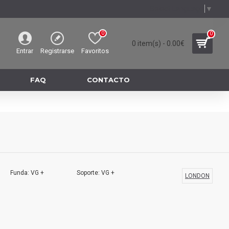
Select Language
▼
0
0
0 item(s) - 0.00€
Entrar
Registrarse
Favoritos
FAQ
CONTACTO
Funda: VG +
Soporte: VG +
LONDON