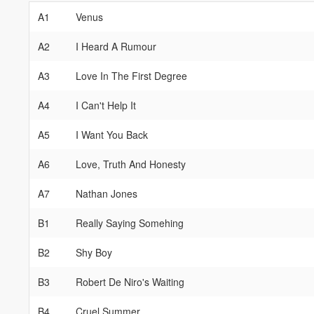
A1
Venus
A2
I Heard A Rumour
A3
Love In The First Degree
A4
I Can't Help It
A5
I Want You Back
A6
Love, Truth And Honesty
A7
Nathan Jones
B1
Really Saying Somehing
B2
Shy Boy
B3
Robert De Niro's Waiting
B4
Cruel Summer