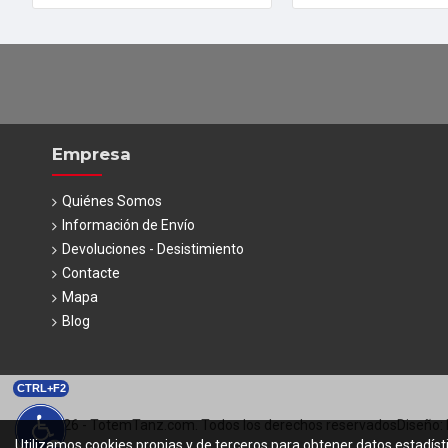
Empresa
Quiénes Somos
Información de Envío
Devoluciones - Desistimiento
Contacte
Mapa
Blog
CTRL+F2
© 2026 - TotemTanz.com. Todos los derechos reservados
Diseño: 
Utilizamos cookies propias y de terceros para obtener datos estadíst