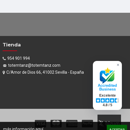
Tienda
954 901 994
×
totemtanz@totemtanz.com
C/Amor de Dios 66, 41002 Sevilla - España
Accredited
Business
Excelente
4.8 / 5
s... más información
aquí
ACEPTAR