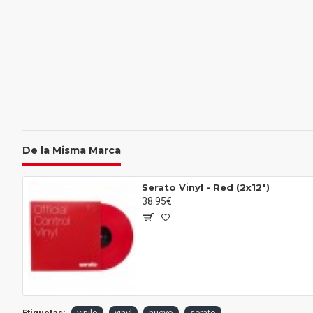
De la Misma Marca
Serato Vinyl - Red (2x12")
38.95€
Etiquetas:
vinilo
vinyl
nuevo
serato