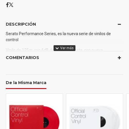
DESCRIPCIÓN
Serato Performance Series, es la nueva serie de vinilos de
control
Vinilo de 125gr, con 6dB de mas respuesta, con nueva
fabricacion para mejor calidad y durabilidad
COMENTARIOS
2 x vinilo de control para interface serato / color AZUL
10 min. y 15 min. por cada cara
De la Misma Marca