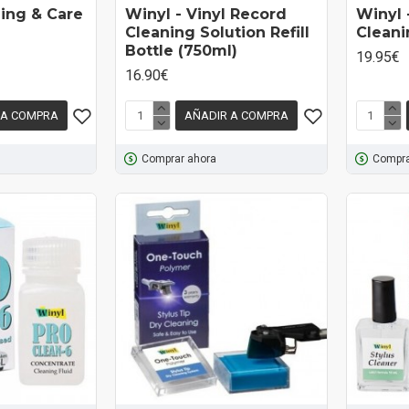
ning & Care
Winyl - Vinyl Record
Winyl
Cleaning Solution Refill
Cleani
Bottle (750ml)
19.95€
16.90€
 A COMPRA
AÑADIR A COMPRA
Comprar ahora
Compra