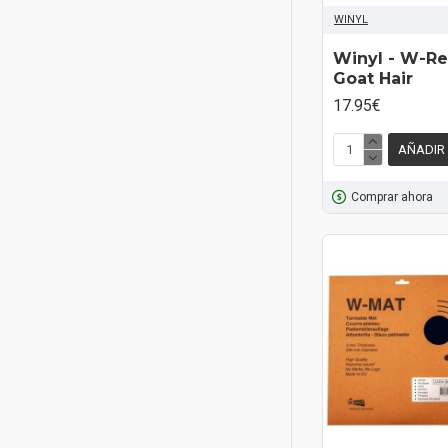
WINYL
Winyl - W-Re
Goat Hair
17.95€
AÑADIR
Comprar ahora