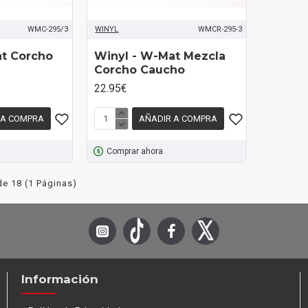
WMC-295/3
WINYL
WMCR-295-3
at Corcho
Winyl - W-Mat Mezcla
Corcho Caucho
22.95€
 A COMPRA
AÑADIR A COMPRA
Comprar ahora
e 18 (1 Páginas)
Información