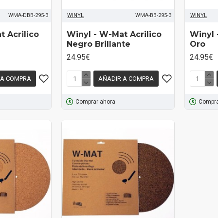
WMA-DBB-295-3
WINYL
WMA-BB-295-3
WINYL
t Acrilico
Winyl - W-Mat Acrilico
Winyl 
Negro Brillante
Oro
24.95€
24.95€
 A COMPRA
AÑADIR A COMPRA
Comprar ahora
Compra