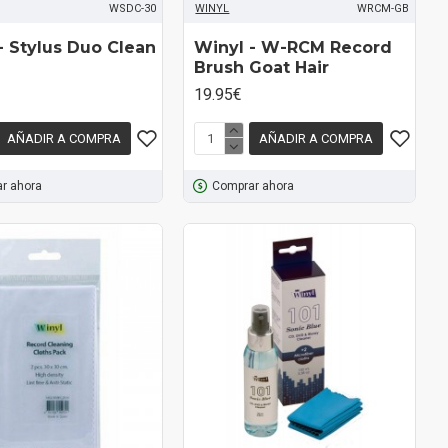
WSDC-30
WINYL
WRCM-GB
- Stylus Duo Clean
Winyl - W-RCM Record
Brush Goat Hair
19.95€
AÑADIR A COMPRA
AÑADIR A COMPRA
r ahora
Comprar ahora