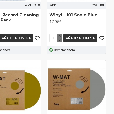
WMFC2X30
WINYL
WCD-101
- Record Cleaning
Winyl - 101 Sonic Blue
 Pack
17.95€
AÑADIR A COMPRA
AÑADIR A COMPRA
r ahora
Comprar ahora