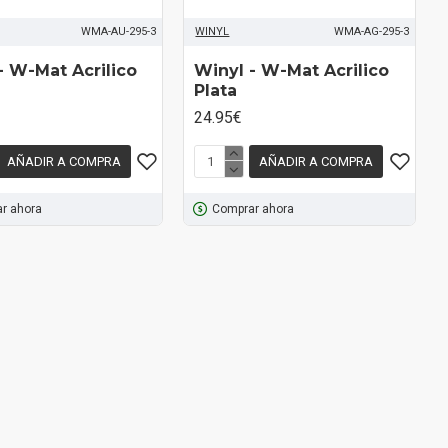
WMA-AU-295-3
WINYL
WMA-AG-295-3
- W-Mat Acrilico
Winyl - W-Mat Acrilico
Plata
24.95€
AÑADIR A COMPRA
AÑADIR A COMPRA
r ahora
Comprar ahora