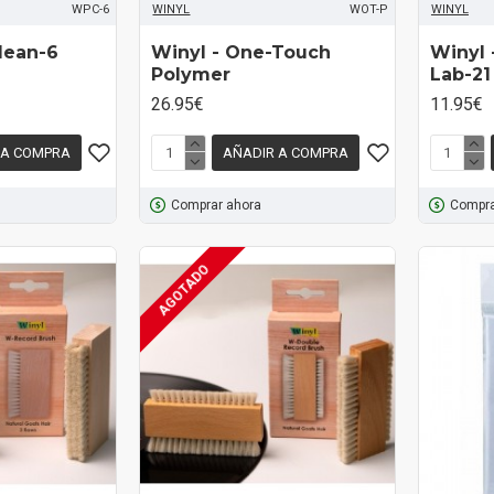
WPC-6
WINYL
WOT-P
WINYL
lean-6
Winyl - One-Touch
Winyl 
Polymer
Lab-21
26.95€
11.95€
 A COMPRA
AÑADIR A COMPRA
Comprar ahora
Compra
AGOTADO