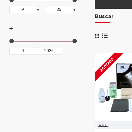
€
€
Buscar
AGOTADO
WINYL