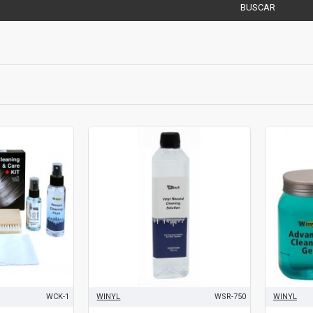
BUSCAR
WCK-1
WINYL
WSR-750
WINYL