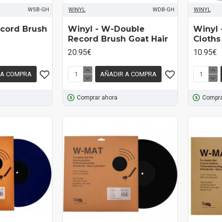
WSB-GH
WINYL
WDB-GH
WINYL
cord Brush
Winyl - W-Double
Winyl 
Record Brush Goat Hair
Cloths
20.95€
10.95€
 A COMPRA
AÑADIR A COMPRA
Comprar ahora
Compra