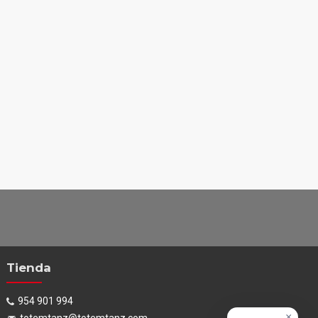
Tienda
954 901 994
×