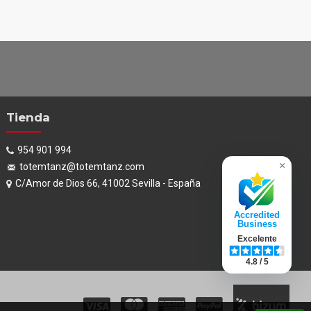
Tienda
954 901 994
×
totemtanz@totemtanz.com
C/Amor de Dios 66, 41002 Sevilla - España
Accredited
Business
Excelente
4.8 / 5