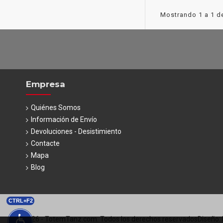
Mostrando 1 a 1 de
Empresa
Quiénes Somos
Información de Envío
Devoluciones - Desistimiento
Contacte
Mapa
Blog
CTRL+F2
© 2026 - TotemTanz.com. Todos los derechos reservados
Diseño: 