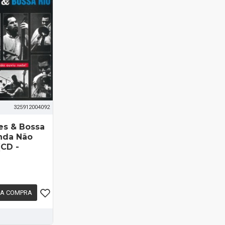
325912004092
es & Bossa
inda Não
(CD -
 A COMPRA