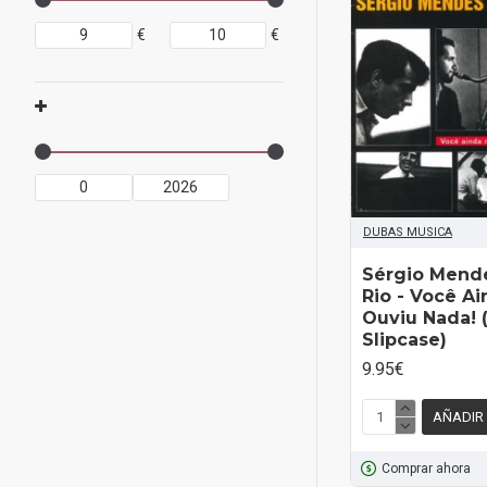
€
€
DUBAS MUSICA
Sérgio Mend
Rio - Você A
Ouviu Nada! 
Slipcase)
9.95€
AÑADIR
Comprar ahora