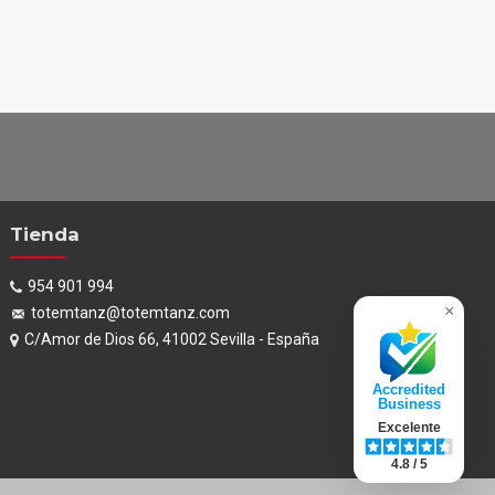
Tienda
954 901 994
×
totemtanz@totemtanz.com
C/Amor de Dios 66, 41002 Sevilla - España
Accredited
Business
Excelente
4.8 / 5