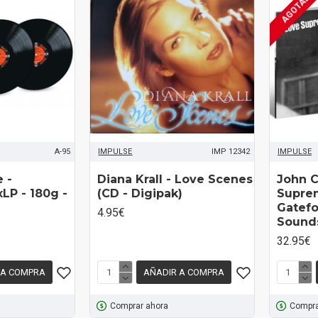
AGOTADO
A-95
IMPULSE
IMP 12342
IMPULSE
 -
Diana Krall ‎- Love Scenes
John C
LP - 180g -
(CD - Digipak)
Suprem
Gatefo
4.95€
Sounds
32.95€
 A COMPRA
AÑADIR A COMPRA
Comprar ahora
Compra