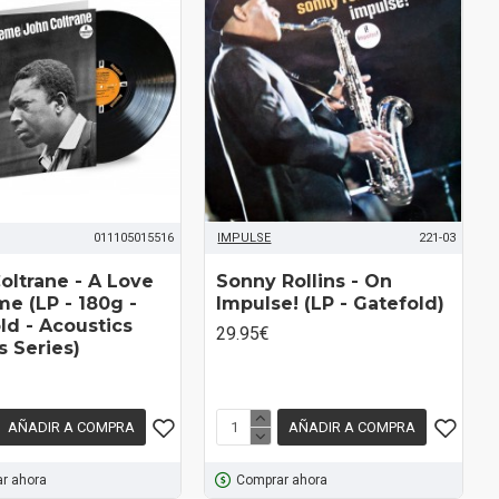
011105015516
IMPULSE
221-03
oltrane - A Love
Sonny Rollins - On
e (LP - 180g -
Impulse! (LP - Gatefold)
ld - Acoustics
29.95€
 Series)
AÑADIR A COMPRA
AÑADIR A COMPRA
r ahora
Comprar ahora