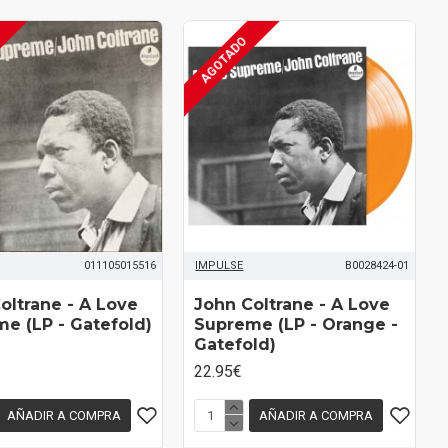
AGOTADO
011105015516
IMPULSE
B0028424-01
oltrane - A Love
John Coltrane - A Love
e (LP - Gatefold)
Supreme (LP - Orange -
Gatefold)
22.95€
AÑADIR A COMPRA
AÑADIR A COMPRA