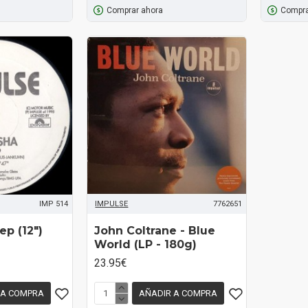
Comprar ahora
Compra
IMP 514
IMPULSE
7762651
ep (12")
John Coltrane - Blue
World (LP - 180g)
23.95€
 A COMPRA
AÑADIR A COMPRA