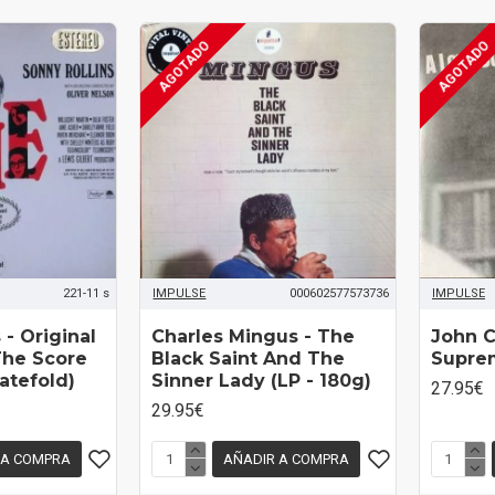
AGOTADO
AGOTADO
221-11 s
IMPULSE
000602577573736
IMPULSE
 - Original
Charles Mingus - The
John C
The Score
Black Saint And The
Suprem
Gatefold)
Sinner Lady (LP - 180g)
27.95€
29.95€
 A COMPRA
AÑADIR A COMPRA