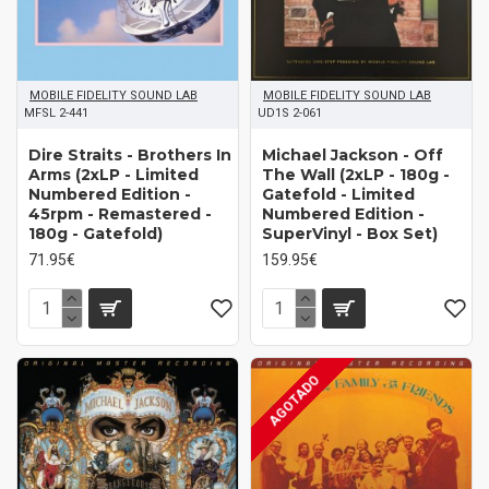
MOBILE FIDELITY SOUND LAB
MOBILE FIDELITY SOUND LAB
MFSL 2-441
UD1S 2-061
Dire Straits - Brothers In
Michael Jackson - Off
Arms (2xLP - Limited
The Wall (2xLP - 180g -
Numbered Edition -
Gatefold - Limited
45rpm - Remastered -
Numbered Edition -
180g - Gatefold)
SuperVinyl - Box Set)
71.95€
159.95€
AGOTADO