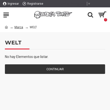
Select Language
▼
Ingresar
Registrarse
0
Marca
WELT
WELT
No hay Elementos que listar.
CONTINUAR